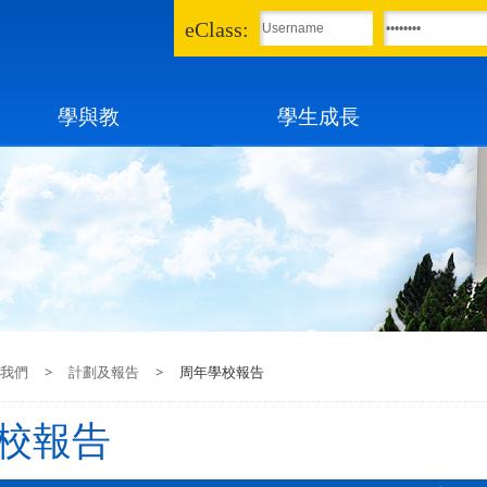
eClass:
學與教
學生成長
我們
>
計劃及報告
>
周年學校報告
校報告