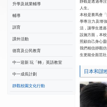
靜觀是透過專注
升學及就業輔導
人生。
輔導
本校是賽馬會「
學專注力及增
訓育
活，讓學生透過
設施方面，本校
課外活動
照顧自己身心靈
我們相信靜觀仿
德育及公民教育
生更能全面茁壯
中一迎新 玩「轉」英語教室
日本和諧
中一成長計劃
靜觀校園文化行動