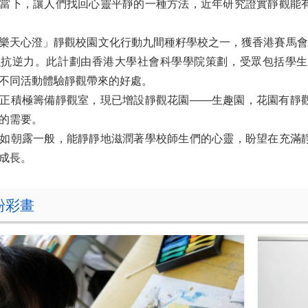
當下，讓人們找回心靈平靜的一種方法，近年研究證實靜觀能
樂天心澄」靜觀校園文化行動九間種籽學校之一，獲香港賽馬會
強抗逆力。此計劃由香港大學社會科學學院策劃，受眾包括學生
不同活動體驗靜觀帶來的好處。
正積極籌備靜觀室，現已增設靜觀花園——生趣園，花園有靜
的需要。
如朝露一般，能靜靜地滋潤著學校師生們的心靈，盼望在充滿
成長。
粉彩畫