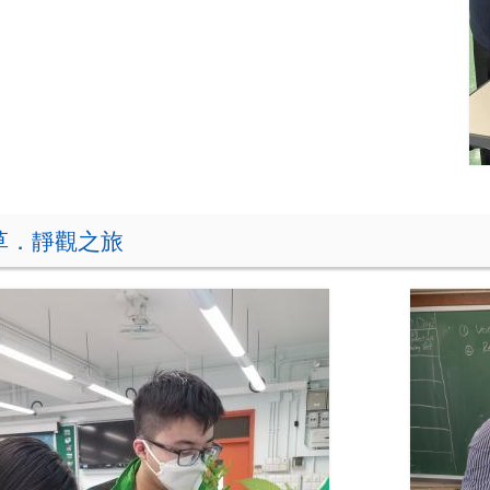
草．靜觀之旅