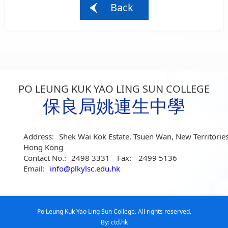
Back
PO LEUNG KUK YAO LING SUN COLLEGE
保良局姚連生中學
Address:
Shek Wai Kok Estate, Tsuen Wan, New Territories
Hong Kong
Contact No.:
2498 3331
Fax:
2499 5136
Email:
info@plkylsc.edu.hk
Po Leung Kuk Yao Ling Sun College. All rights reserved.
By: ctd.hk