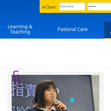
eClass:
Learning &
Pastoral Care
Teaching