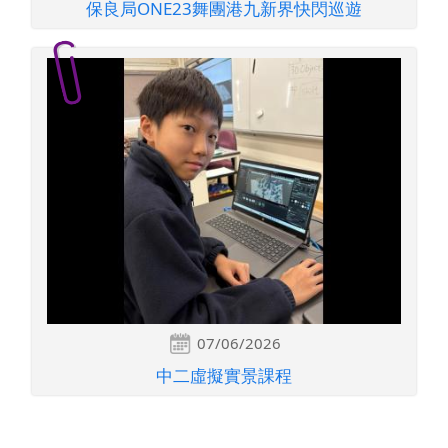
保良局ONE23舞團港九新界快閃巡遊
07/06/2026
中二虛擬實景課程