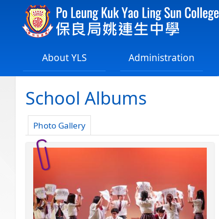
About YLS
Administration
School Albums
Photo Gallery