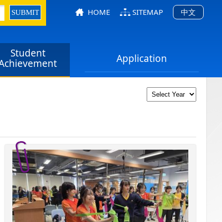
HOME
SITEMAP
中文
Student
Application
Achievement