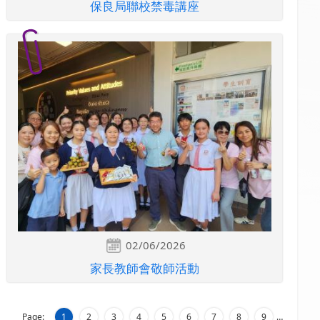
保良局聯校禁毒講座
02/06/2026
家長教師會敬師活動
Page:
1
2
3
4
5
6
7
8
9
…