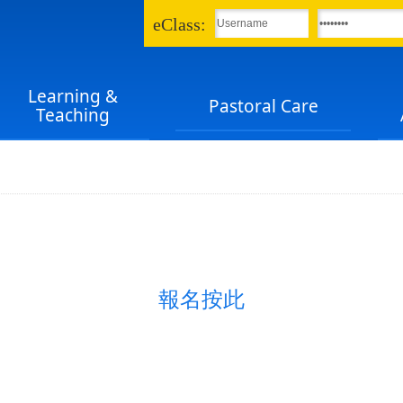
eClass:
Learning &
Pastoral Care
Teaching
報名按此