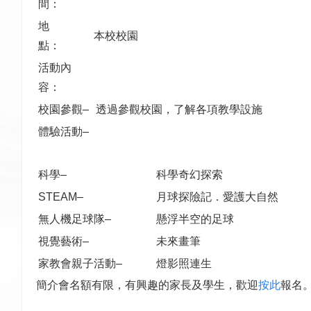
間：
地
本校校園
點：
活動內
容：
校園參觀–
透過參觀校園，了解各項教學設施
體驗活動–
科學–
科學奇幻探索
STEAM–
月球探險記．愛護大自然
無人機足球隊–
懸浮半空的足球
視覺藝術–
未來畫筆
家教會親子活動–
燈影照連生
簡介會名額有限，有興趣的家長及學生，歡迎
按此
報名